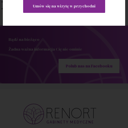
VitalStim
Umów się na wizytę w przychodni
masaż
Bądź na bieżąco
Żadna ważna informacja Cię nie ominie
Polub nas na Facebooku