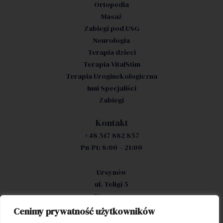
Ortopedia
Masaż
Zabiegi pod USG
Neurologia
Terapia dzieci
Terapia VitalStim
Terapia Uroginekologiczna
Inni Specjaliści
Zabiegi
Kontakt
+48 517 882 857
Pn-Pt: 8:00 – 21:00
Ursynów
ul. Teligi 5
Warszawa
Cenimy prywatność użytkowników
Filia Śródmieście