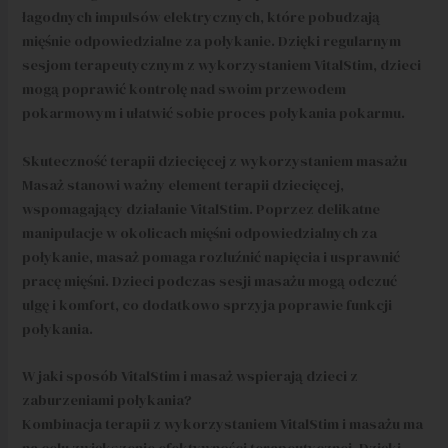
łagodnych impulsów elektrycznych, które pobudzają
mięśnie odpowiedzialne za połykanie. Dzięki regularnym
sesjom terapeutycznym z wykorzystaniem VitalStim, dzieci
mogą poprawić kontrolę nad swoim przewodem
pokarmowym i ułatwić sobie proces połykania pokarmu.
Skuteczność terapii dziecięcej z wykorzystaniem masażu
Masaż stanowi ważny element terapii dziecięcej,
wspomagający działanie VitalStim. Poprzez delikatne
manipulacje w okolicach mięśni odpowiedzialnych za
połykanie, masaż pomaga rozluźnić napięcia i usprawnić
pracę mięśni. Dzieci podczas sesji masażu mogą odczuć
ulgę i komfort, co dodatkowo sprzyja poprawie funkcji
połykania.
W jaki sposób VitalStim i masaż wspierają dzieci z
zaburzeniami połykania?
Kombinacja terapii z wykorzystaniem VitalStim i masażu ma
na celu zwiększenie efektywności terapeutycznej. Dzięki