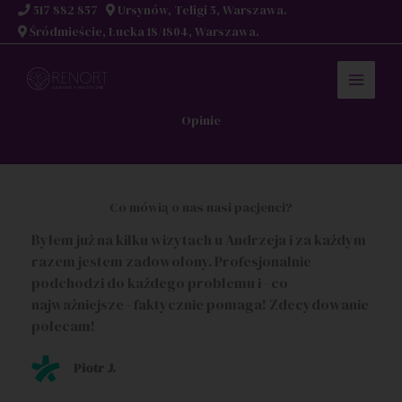
Przejdź
517 882 857
Ursynów, Teligi 5, Warszawa.
do
Śródmieście, Łucka 18/1804, Warszawa.
treści
Opinie
Co mówią o nas nasi pacjenci?
Byłem już na kilku wizytach u Andrzeja i za każdym
razem jestem zadowolony. Profesjonalnie
podchodzi do każdego problemu i - co
najważniejsze - faktycznie pomaga! Zdecydowanie
polecam!
Piotr J.