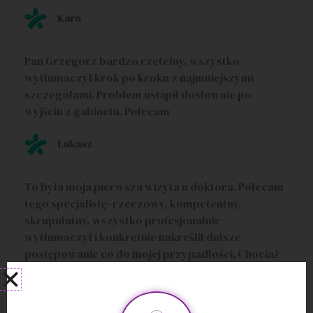
Karo
Pan Grzegorz bardzo rzetelny, wszystko
wytłumaczył krok po kroku z najmniejszymi
szczegółami. Problem ustąpił dosłownie po
wyjściu z gabinetu. Polecam
Łukasz
To była moja pierwsza wizyta u doktora. Polecam
tego specjalistę- rzeczowy, kompetentny,
skrupulatny, wszystko profesjonalnie
wytłumaczył i konkretnie nakreślił dalsze
postępowanie co do mojej przypadłości. Chociaż
przekroczyłem sugerowany czas pobytu w
gabinecie, doktor nie pospieszał, nie poganiał-
także szczerze polecam!