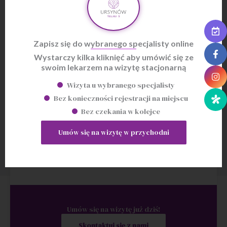
Wojtek
Zapisz się do wybranego specjalisty online
Zobacz wszystkie opinie na ZnanyLekarz.pl
Wystarczy kilka kliknięć aby umówić się ze
swoim lekarzem na wizytę stacjonarną
Wizyta u wybranego specjalisty
Bez konieczności rejestracji na miejscu
Bez czekania w kolejce
Umów się na wizytę w przychodni
Umów się na wizytę już dziś!
Skontaktuj się z nami