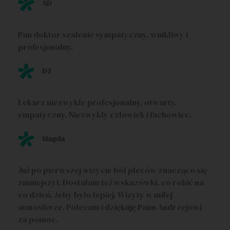
AD
Pan doktor szalenie sympatyczny, wnikliwy i
profesjonalny.
DZ
Lekarz niezwykle profesjonalny, otwarty,
empatyczny. Niezwykły człowiek i fachowiec.
Magda
Już po pierwszej wizycie ból pleców znacząco się
zmniejszył. Dostałam też wskazówki, co robić na
co dzień, żeby było lepiej. Wizyty w miłej
atmosferze. Polecam i dziękuję Panu Andrzejowi
za pomoc.