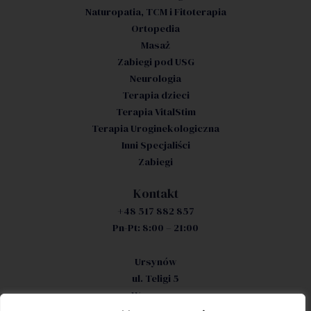
Naturopatia, TCM i Fitoterapia
Ortopedia
Masaż
Zabiegi pod USG
Neurologia
Terapia dzieci
Terapia VitalStim
Terapia Uroginekologiczna
Inni Specjaliści
Zabiegi
Kontakt
+48 517 882 857
Pn-Pt: 8:00 – 21:00
Ursynów
ul. Teligi 5
Warszawa