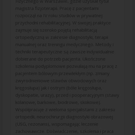
Fizycznego w Warszawie, gdzie uzyskał tytuł
magistra fizjoterapii. Pracę z pacjentami
rozpoczął na IV roku studiów w prywatnej
przychodni rehabilitacyjnej. W swojej praktyce
zajmuje się szeroko pojętą rehabilitacją
ortopedyczną w zakresie diagnostyki, terapii
manualnej oraz treningu medycznego. Metody i
techniki terapeutyczne są zawsze indywidualnie
dobierane do potrzeb pacjenta. Ukończone
szkolenia podyplomowe pozwalają mu na pracę z
pacjentem bólowym przewlekłym (np. zmiany
zwyrodnieniowe stawów obwodowych oraz
kręgosłupa) jak i ostrym (bóle kręgosłupa,
dyskopatie, urazy), przed i pooperacyjnym (stawy
kolanowe, barkowe, biodrowe, skokowe).
Współpracuje z wieloma specjalistami z zakresu
ortopedii, neurochirurgii diagnostyki obrazowej
(USG, rezonans), wspomagając leczenie
zachowawcze. Doświadczenie, szkolenia i praca