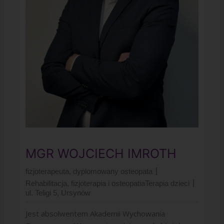
MGR WOJCIECH IMROTH
fizjoterapeuta, dyplomowany osteopata
Rehabilitacja, fizjoterapia i osteopatia
Terapia dzieci
ul. Teligi 5, Ursynów
Jest absolwentem Akademii Wychowania