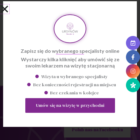
zespołowa pozwalają na wnikliwą analizę
problemu pacjenta oraz trafną diagnozę.
Cena wizyty:
konsultacja osteopatyczna 250zł
Zapisz się do wybranego specjalisty online
Wystarczy kilka kliknięć aby umówić się ze
swoim lekarzem na wizytę stacjonarną
Wizyta u wybranego specjalisty
Bez konieczności rejestracji na miejscu
Bez czekania w kolejce
Bądź na bieżąco
Umów się na wizytę w przychodni
Żadna ważna informacja Cię nie ominie
Polub nas na Facebooku