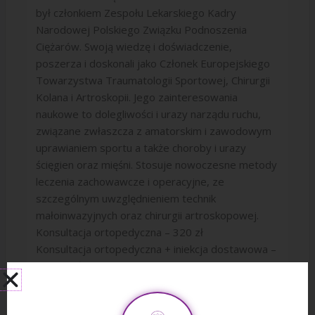
był członkiem Zespołu Lekarskiego Kadry
Narodowej Polskiego Związku Podnoszenia
Ciężarów. Swoją wiedzę i doświadczenie,
poszerza i doskonali jako Członek Europejskiego
Towarzystwa Traumatologii Sportowej, Chirurgii
Kolana i Artroskopii. Jego zainteresowania
naukowe to dolegliwości i urazy narządu ruchu,
związane zwłaszcza z amatorskim i zawodowym
uprawianiem sportu a także choroby i urazy
ścięgien oraz mięśni. Stosuje nowoczesne metody
leczenia zachowawcze i operacyjne, ze
szczególnym uwzględnieniem technik
małoinwazyjnych oraz chirurgii artroskopowej.
Konsultacja ortopedyczna – 320 zł
Konsultacja ortopedyczna + iniekcja dostawowa –
od 420 zł
Konsultacja ortopedyczna + iniekcja z kwasu
hialuronowego – 570 zł / 670 zł / 1020 zł