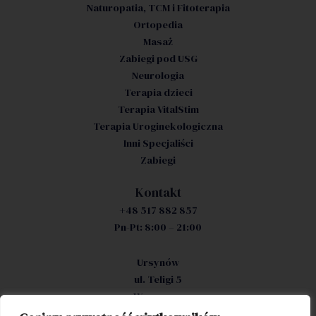
Naturopatia, TCM i Fitoterapia
Ortopedia
Masaż
Zabiegi pod USG
Neurologia
Terapia dzieci
Terapia VitalStim
Terapia Uroginekologiczna
Inni Specjaliści
Zabiegi
Kontakt
+48 517 882 857
Pn-Pt: 8:00 – 21:00
Ursynów
ul. Teligi 5
Warszawa