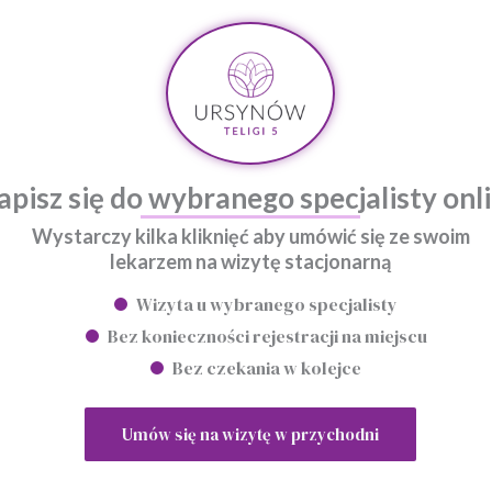
karnet 5 konsultacji osteopatycznych
konsultacja rehabilitacyjna z wykorzystaniem
Indiby
Nowe ceny obowiązujące od lutego:
apisz się do wybranego specjalisty onl
konsultacja rehabilitacyjna
Wystarczy kilka kliknięć aby umówić się ze swoim
karnet 5 wizyt rehabilitacyjnych
lekarzem na wizytę stacjonarną
Wizyta u wybranego specjalisty
Bez konieczności rejestracji na miejscu
Bez czekania w kolejce
Wróć do poprzedniej strony
Umów się na wizytę w przychodni