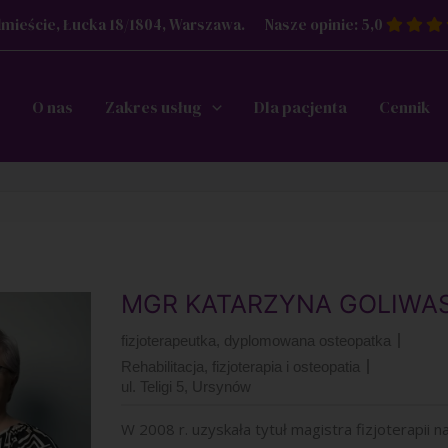
mieście, Łucka 18/1804, Warszawa.
Nasze opinie: 5,0
O nas
Zakres usług
Dla pacjenta
Cennik
MGR KATARZYNA GOLIWA
fizjoterapeutka, dyplomowana osteopatka
Rehabilitacja, fizjoterapia i osteopatia
ul. Teligi 5, Ursynów
W 2008 r. uzyskała tytuł magistra fizjoterapii n