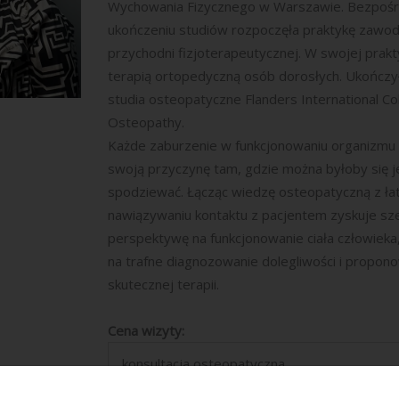
Wychowania Fizycznego w Warszawie. Bezpośr
ukończeniu studiów rozpoczęła praktykę zawo
przychodni fizjoterapeutycznej. W swojej prakt
terapią ortopedyczną osób dorosłych. Ukończyła
studia osteopatyczne Flanders International Co
Osteopathy.
Każde zaburzenie w funkcjonowaniu organizmu
swoją przyczynę tam, gdzie można byłoby się j
spodziewać. Łącząc wiedzę osteopatyczną z ła
nawiązywaniu kontaktu z pacjentem zyskuje sz
perspektywę na funkcjonowanie ciała człowieka,
na trafne diagnozowanie dolegliwości i propon
skutecznej terapii.
Cena wizyty:
konsultacja osteopatyczna