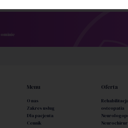
 ominie
Menu
Oferta
O nas
Rehabilitacja
Zakres usług
osteopatia
Dla pacjenta
Neurologop
Cennik
Neurochirur