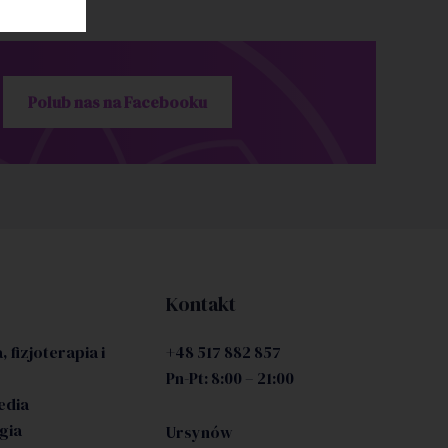
Polub nas na Facebooku
Kontakt
, fizjoterapia i
+48 517 882 857
Pn-Pt: 8:00 – 21:00
edia
gia
Ursynów