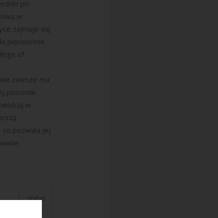
ednio po
dową w
yce zajmuje się
 pięcioletnie
llege of
 nie zawsze ma
ej pozornie
twością w
erszą
 co pozwala jej
owanie
200zł