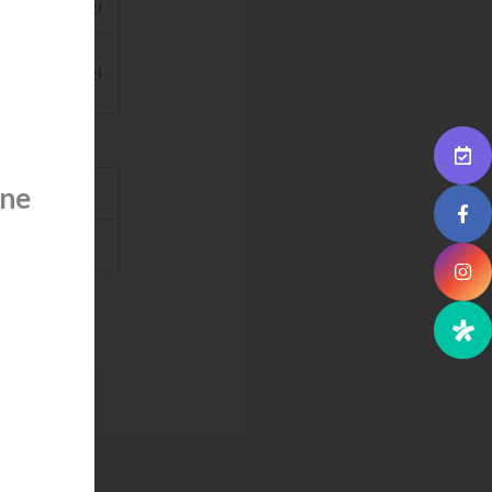
900zł
230zł
ine
220 zł
1 000 zł