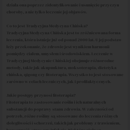
działa ona poprzez zidentyfikowanie i usunięcie przyczyn
choroby, a nie tylko leczenie jej objawów.
Co to jest Tradycyjna Medycyna Chińska?
Tradycyjna Medycyna Chińska jest to zróżnicowana forma
leczenia, która istnieje już od ponad 2000 lat. U jej podstaw
leży przekonanie, że zdrowie jest wynikiem harmonii
pomiędzy ciałem, umysłem i środowiskiem. Leczenie w
Tradycyjnej Medycynie Chińskiej obejmuje różnorodne
metody, takie jak akupunktura, moksoterapia, dietetyka
chińska, qigong czy fitoterapia. Wszystko to jest stosowane
zarówno w celach leczniczych, jak i profilaktycznych.
Jakie postępy przynosi fitoterapia?
Fitoterapia to zastosowanie roślin i ich naturalnych
substancji do poprawy stanu zdrowia. W zalezności od
potrzeb, różne rośliny są stosowane do leczenia różnych
dolegliwości i schorzeń, takich jak problemy z trawieniem,
bezsenność, stres czy infekcje. Niektóre zioła są