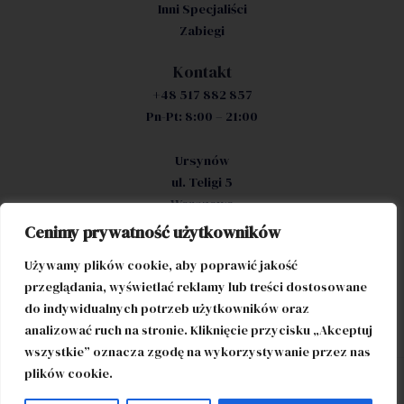
Inni Specjaliści
Zabiegi
Kontakt
+48 517 882 857
Pn-Pt: 8:00 – 21:00
Ursynów
ul. Teligi 5
Warszawa
Cenimy prywatność użytkowników
Filia Śródmieście
Używamy plików cookie, aby poprawić jakość
ul. Łucka 18/1804
przeglądania, wyświetlać reklamy lub treści dostosowane
(wejście od ul. Platinium)
do indywidualnych potrzeb użytkowników oraz
Warszawa
analizować ruch na stronie. Kliknięcie przycisku „Akceptuj
wszystkie” oznacza zgodę na wykorzystywanie przez nas
plików cookie.
© 2026 Renort Gabinety Medyczne Ursynów |
Polityka