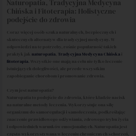
Naturopatia, Tradycyjna Medycyna
Chińska i Fitoterapia: Holistyczne
podejście do zdrowia
Coraz więcej osób szuka naturalnych, bezpiecznych i
skutecznych alternatyw dla tradycyjnej medycyny. W
odpowiedzi na te potrzeby, rośnie popularność takich
praktyk jak
naturopatia
,
Tradycyjna Medycyna Chińska
i
fitoterapia
. Wszystkie one mają na celu nie tylko leczenie
istniejących dolegliwości, ale przede wszystkim
zapobieganie chorobom i promowanie zdrowia.
Czym jest naturopatia?
Naturopatia to podejście do zdrowia, które kładzie nacisk
na naturalne metody leczenia. Wykorzystuje ona siłę
organizmu do samoregulacji i samoleczenia, podkreślając
znaczenie prawidłowego odżywiania, zdrowego trybu życia
i odpowiednich warunków emocjonalnych. Naturopatia jest
często wykorzystywana w leczeniu chronicznych schorzeń,