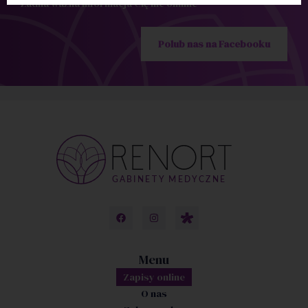
Żadna ważna informacja Cię nie ominie
Polub nas na Facebooku
Menu
Zapisy online
O nas