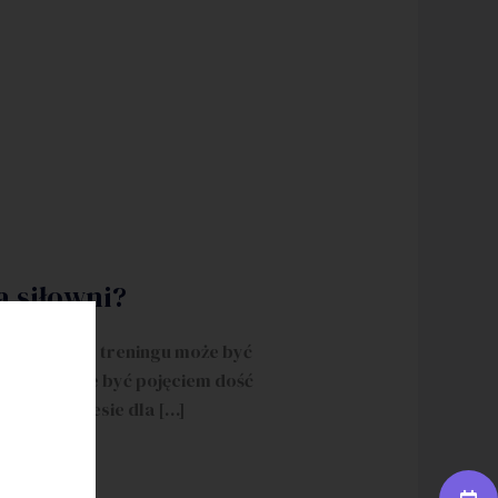
a siłowni?
ć podejść do treningu może być
u wciąż może być pojęciem dość
korzyści niesie dla […]