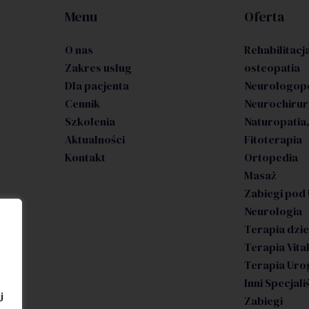
Menu
Oferta
O nas
Rehabilitacja
Zakres usług
osteopatia
Dla pacjenta
Neurologop
Cennik
Neurochirur
Szkolenia
Naturopatia,
Aktualności
Fitoterapia
Kontakt
Ortopedia
Masaż
Zabiegi pod
Neurologia
Terapia dzie
Terapia Vita
Terapia Uro
Inni Specjali
j
Zabiegi