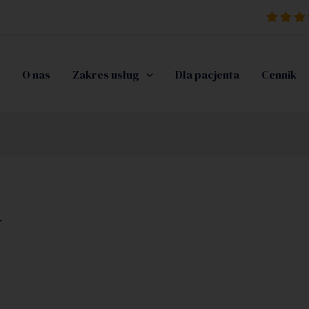
mieście, Łucka 18/1804, Warszawa.
Nasze opinie: 5,0
O nas
Zakres usług
Dla pacjenta
Cennik
y