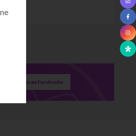
ine
Polub nas na Facebooku