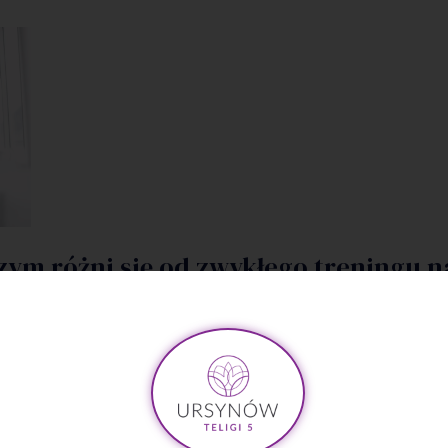
ym różni się od zwykłego treningu n
integralną część zdrowego stylu życia. Jednak różnorodnoś
ning medyczny, który zyskuje na popularności, choć dla wiel
j, czym różni się od tradycyjnego treningu na siłowni i jakie 