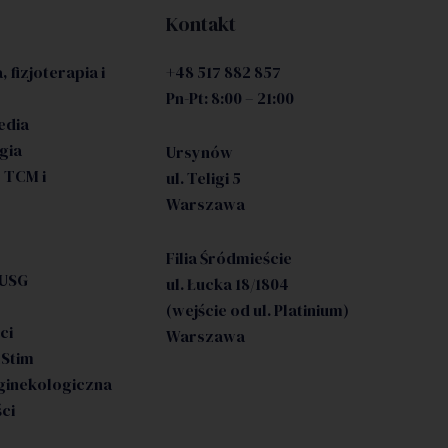
Kontakt
, fizjoterapia i
+48 517 882 857
Pn-Pt: 8:00 – 21:00
edia
gia
Ursynów
 TCM i
ul. Teligi 5
Warszawa
Filia Śródmieście
 USG
ul. Łucka 18/1804
(wejście od ul. Platinium)
ci
Warszawa
lStim
ginekologiczna
ści